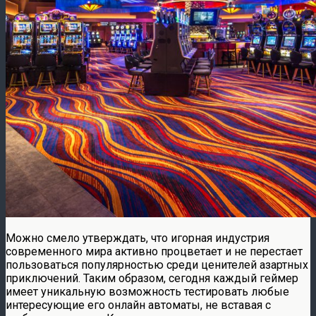
Можно смело утверждать, что игорная индустрия
современного мира активно процветает и не перестает
пользоваться популярностью среди ценителей азартных
приключений. Таким образом, сегодня каждый геймер
имеет уникальную возможность тестировать любые
интересующие его онлайн автоматы, не вставая с