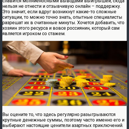
славится молниеносными выводами выигрышей, сюда
нельзя не отнести и отзывчивую онлайн – поддержку.
Это значит, если вдруг возникнут какие-то сложные
ситуации, то можно точно знать, опытные специалисты
разрешат их в считанные минуты. Хочется добавить, что
хозяин этого ресурса и вовсе россиянин, который сам
является игроком со стажем.
Вы оцените то, что здесь регулярно разыгрываются
крупные денежные суммы, поэтому часто именно его и
выбирают настоящие ценители азартных приключений.