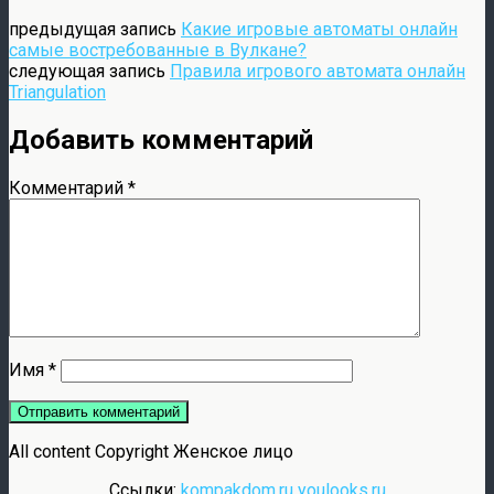
предыдущая запись
Какие игровые автоматы онлайн
самые востребованные в Вулкане?
следующая запись
Правила игрового автомата онлайн
Triangulation
Добавить комментарий
Комментарий
*
Имя
*
All content Copyright Женское лицо
Ссылки:
kompakdom.ru
youlooks.ru