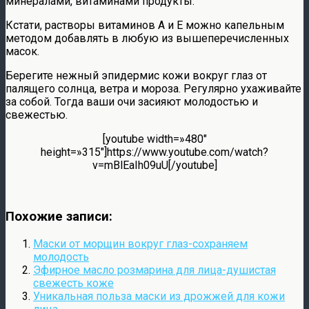
минералами, витаминами продукты.
Кстати, растворы витаминов А и Е можно капельным
методом добавлять в любую из вышеперечисленных
масок.
Берегите нежный эпидермис кожи вокруг глаз от
палящего солнца, ветра и мороза. Регулярно ухаживайте
за собой. Тогда ваши очи засияют молодостью и
свежестью.
[youtube width=»480″
height=»315″]https://www.youtube.com/watch?
v=mBlEaIh09uU[/youtube]
Похожие записи:
Маски от морщин вокруг глаз-сохраняем
молодость
Эфирное масло розмарина для лица-душистая
свежесть коже
Уникальная польза маски из дрожжей для кожи