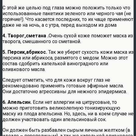
С этой же целью под глаза можно положить только что
использованные пакетики зеленого или черного чая (не
горячие!). Что касается последних, то их чаще применяют
даже не на ночь, а с утра, перед выходом из дома
4. Творог,сметана .
Очень сухой коже поможет маска из
творога, смешанного со сметаной.
5. Персик,абрикос.
Так же уберет сухость кожи маска из
персика или абрикоса, размятого с медом. Можно этот
состав сдобрить капелькой виноградного или
оливкового масла.
Следует отметить, что для кожи вокруг глаз не
рекомендовано применять готовые эфирные масла.
Они достаточно агрессивны для нежного эпидермиса.
6. Апельсин.
Если нет аллергии на цитрусовые, то
можно приготовить великолепную тонизирующую
маску из плода апельсина. Но, здесь, ни в коем случае не
должен участвовать один апельсиновый сок.
Он должен быть разбавлен сырым яичным желтком (в
идеале – перепелиным), а так же капелькой оливкового