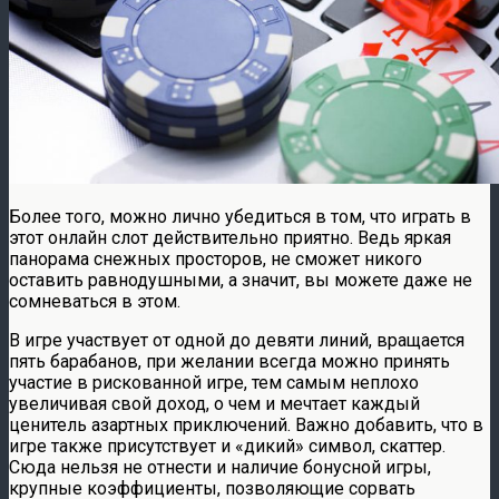
Более того, можно лично убедиться в том, что играть в
этот онлайн слот действительно приятно. Ведь яркая
панорама снежных просторов, не сможет никого
оставить равнодушными, а значит, вы можете даже не
сомневаться в этом.
В игре участвует от одной до девяти линий, вращается
пять барабанов, при желании всегда можно принять
участие в рискованной игре, тем самым неплохо
увеличивая свой доход, о чем и мечтает каждый
ценитель азартных приключений. Важно добавить, что в
игре также присутствует и «дикий» символ, скаттер.
Сюда нельзя не отнести и наличие бонусной игры,
крупные коэффициенты, позволяющие сорвать