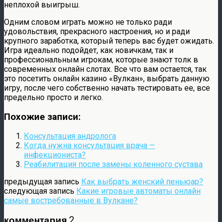
неплохой выигрыш.
Одним словом играть можно не только ради
удовольствия, прекрасного настроения, но и ради
крупного заработка, который теперь вас будет ожидать.
Игра идеально подойдет, как новичкам, так и
профессиональным игрокам, которые знают толк в
современных онлайн слотах. Все что вам остается, так
это посетить онлайн казино «Вулкан», выбрать данную
игру, после чего собственно начать тестировать ее, все
предельно просто и легко.
Похожие записи:
Консультация андролога
Когда нужна консультация врача —
инфекциониста?
Реабилитация после замены коленного сустава
предыдущая запись
Как выбрать женский пеньюар?
следующая запись
Какие игровые автоматы онлайн
самые востребованные в Вулкане?
комментария 2