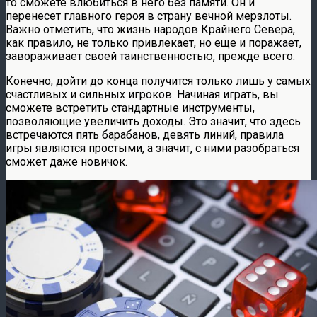
то сможете влюбиться в него без памяти. Он и
перенесет главного героя в страну вечной мерзлоты.
Важно отметить, что жизнь народов Крайнего Севера,
как правило, не только привлекает, но еще и поражает,
завораживает своей таинственностью, прежде всего.
Конечно, дойти до конца получится только лишь у самых
счастливых и сильных игроков. Начиная играть, вы
сможете встретить стандартные инструменты,
позволяющие увеличить доходы. Это значит, что здесь
встречаются пять барабанов, девять линий, правила
игры являются простыми, а значит, с ними разобраться
сможет даже новичок.