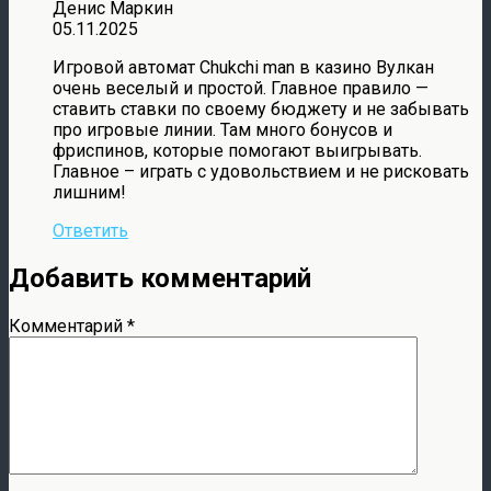
Денис Маркин
05.11.2025
Игровой автомат Chukchi man в казино Вулкан
очень веселый и простой. Главное правило —
ставить ставки по своему бюджету и не забывать
про игровые линии. Там много бонусов и
фриспинов, которые помогают выигрывать.
Главное – играть с удовольствием и не рисковать
лишним!
Ответить
Добавить комментарий
Комментарий
*