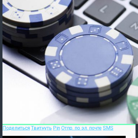
Поделиться
Твитнуть
Pin
Отпр. по эл. почте
SMS