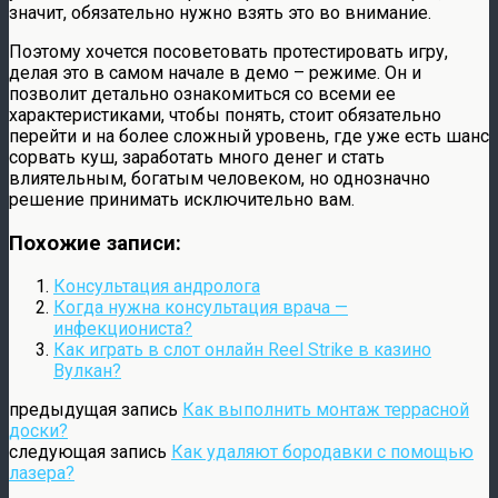
значит, обязательно нужно взять это во внимание.
Поэтому хочется посоветовать протестировать игру,
делая это в самом начале в демо – режиме. Он и
позволит детально ознакомиться со всеми ее
характеристиками, чтобы понять, стоит обязательно
перейти и на более сложный уровень, где уже есть шанс
сорвать куш, заработать много денег и стать
влиятельным, богатым человеком, но однозначно
решение принимать исключительно вам.
Похожие записи:
Консультация андролога
Когда нужна консультация врача —
инфекциониста?
Как играть в слот онлайн Reel Strike в казино
Вулкан?
предыдущая запись
Как выполнить монтаж террасной
доски?
следующая запись
Как удаляют бородавки с помощью
лазера?