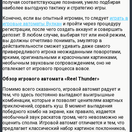
получая соответствующие познания, умело подбирая
наиболее выгодную тактику и стратегию игры.
Конечно, если вы опытный игроман, то следует
играть в
игровые автоматы Вулкан
и пройти через процедуру
регистрации, после чего создать аккаунт и совершить
депозит. В любом случае, выбирая тот или иной режим,
вы должны отчетливо понимать, эмулятор в
действительности сможет удивить даже самого
привередливого игрока неожиданными поворотами,
яркими, оригинальными и красочными картинками,
необычным звуковым сопровождением, оно не
отвлекает от игрового процесса вовсе.
Обзор игрового автомата «Reel Thunder»
Помимо всего сказанного, игровой автомат радует и
тем, что здесь постоянно выпадают выигрышные
комбинации, которые и позволят ценителям азартных
приключений, сорвать куш. В момент выпадения
победного комбо на экране, как правило, издается
необычный звук раскатов грома, чего невозможно не
оценить сполна. Игровой автомат отличается и тем, что
предлагает классический набор картинок поклонников,