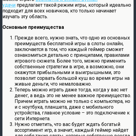
удачи
предлагает такой режим игры, который идеально
подходит для всех новичков, кто только начинает
изучать эту область.
Основные преимущества
Прежде всего, нужно знать, что одно из основных
преимуществ бесплатной игры в слоты онлайн,
заключается в том, что каждый геймер сможет
ознакомиться детально с принципами, правилами
игрового сюжета. Более того, можно применить
собственные стратегии в игре, а возможно, они
окажутся прибыльными и выигрышными, это
позволит сорвать большой куш во время игры на
живые деньги, что немаловажно.
Теперь можно играть даже тогда, когда у вас нет
денег, а ведь это не менее важное преимущество.
Причем играть можно не только с компьютера, но
и с ноутбука, планшета, даже с мобильного
устройства, главное условие – это подключение к
сети Интернета.
Нужно отметить, что вас будет ждать богатый
ассортимент игр, а значит, каждый геймер найдет
для себя такие слоты, которые собственно всегда