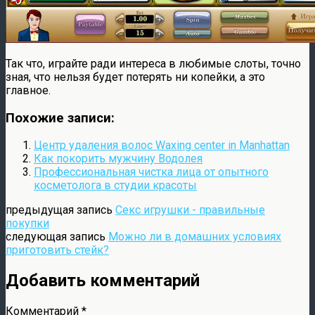
Так что, играйте ради интереса в любимые слоты, точно
зная, что нельзя будет потерять ни копейки, а это
главное.
Похожие записи:
Центр удаления волос Waxing center in Manhattan
Как покорить мужчину Водолея
Профессиональная чистка лица от опытного
косметолога в студии красоты
предыдущая запись
Секс игрушки - правильные
покупки
следующая запись
Можно ли в домашних условиях
приготовить стейк?
Добавить комментарий
Комментарий
*