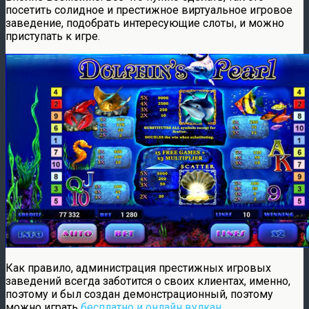
посетить солидное и престижное виртуальное игровое
заведение, подобрать интересующие слоты, и можно
приступать к игре.
Как правило, администрация престижных игровых
заведений всегда заботится о своих клиентах, именно,
поэтому и был создан демонстрационный, поэтому
можно играть
бесплатно и онлайн вулкан