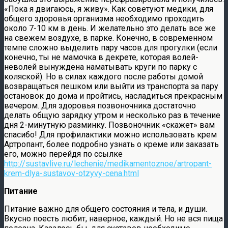
«Пока я двигаюсь, я живу». Как советуют медики, для
общего здоровья организма необходимо проходить
около 7-10 км в день. И желательно это делать все же
на свежем воздухе, в парке. Конечно, в современном
темпе сложно выделить пару часов для прогулки (если
конечно, ты не мамочка в декрете, которая волей-
неволей вынуждена наматывать круги по парку с
коляской). Но в силах каждого после работы домой
возвращаться пешком или выйти из транспорта за пару
остановок до дома и пройтись, насладиться прекрасным
вечером. Для здоровья позвоночника достаточно
делать общую зарядку утром и несколько раз в течение
дня 2-минутную разминку. Позвоночник «скажет» вам
спасибо! Для профилактики можно использовать крем
Артропант, более подробно узнать о креме или заказать
его, можно перейдя по ссылке
http://sustavlive.ru/lechenie/medikamentoznoe/artropant-
krem-dlya-sustavov-otzyvy-cena.html
Питание
Питание важно для общего состояния и тела, и души.
Вкусно поесть любит, наверное, каждый. Но не вся пища