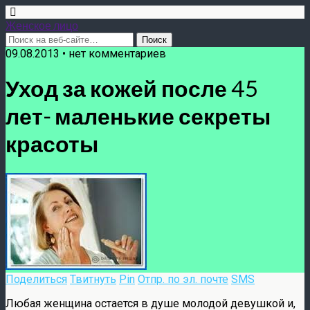
Женское лицо
09.08.2013 • нет комментариев
Уход за кожей после 45
лет- маленькие секреты
красоты
Поделиться
Твитнуть
Pin
Отпр. по эл. почте
SMS
Любая женщина остается в душе молодой девушкой и,