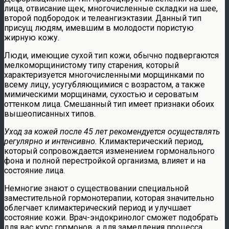
лица, отвисание щек, многочисленные складки на шее,
второй подбородок и телеангиэктазии. Данный тип
присущ людям, имевшим в молодости пористую
жирную кожу.
Люди, имеющие сухой тип кожи, обычно подвергаются
мелкоморщинистому типу старения, который
характеризуется многочисленными морщинками по
всему лицу, усугубляющимися с возрастом, а также
мимическими морщинами, сухостью и сероватым
оттенком лица. Смешанный тип имеет признаки обоих
вышеописанных типов.
Уход за кожей после 45 лет рекомендуется осуществлять
регулярно и интенсивно.
Климактерический период,
который сопровождается изменением гормонального
фона и полной перестройкой организма, влияет и на
состояние лица.
Немногие знают о существовании специальной
заместительной гормонотерапии, которая значительно
облегчает климактерический период и улучшает
состояние кожи. Врач-эндокринолог сможет подобрать
для вас курс гормонов, а для замедления процесса