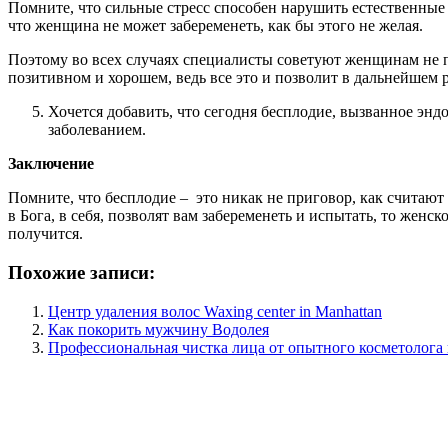
Помните, что сильные стресс способен нарушить естественные ф
что женщина не может забеременеть, как бы этого не желая.
Поэтому во всех случаях специалисты советуют женщинам не п
позитивном и хорошем, ведь все это и позволит в дальнейшем р
Хочется добавить, что сегодня бесплодие, вызванное эн
заболеванием.
Заключение
Помните, что бесплодие – это никак не приговор, как считаю
в Бога, в себя, позволят вам забеременеть и испытать, то женск
получится.
Похожие записи:
Центр удаления волос Waxing center in Manhattan
Как покорить мужчину Водолея
Профессиональная чистка лица от опытного косметолога 