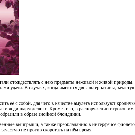
тали отождествлять с нею предметы неживой и живой природы. Та
ами удачи. В случаях, когда имеются две альтернативы, зачасту
сить её с собой, для чего в качестве амулета используют кролич
аки леди шарм делюкс. Кроме того, в распоряжении игроков им
образили в образе знойной блондинки.
венные выигрыши, а также преобладанию в интерфейсе фиолетов
зачастую не против скоротать на нём время.