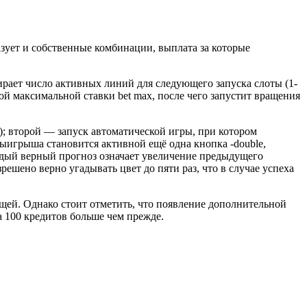
зует и собственные комбинации, выплата за которые
ирает число активных линий для следующего запуска слоты (1-
кой максимальной ставки bet max, после чего запустит вращения
); второй — запуск автоматической игры, при котором
выигрыша становится активной ещё одна кнопка -double,
аждый верный прогноз означает увеличение предыдущего
ешено верно угадывать цвет до пяти раз, что в случае успеха
щей. Однако стоит отметить, что появление дополнительной
а 100 кредитов больше чем прежде.