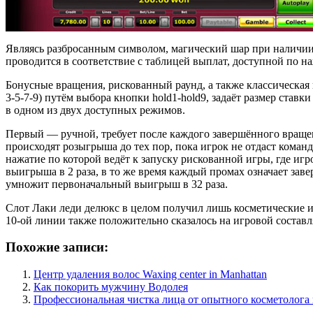
Являясь разбросанным символом, магический шар при наличии 
проводится в соответствие с таблицей выплат, доступной по на
Бонусные вращения, рискованный раунд, а также классическая
3-5-7-9) путём выбора кнопки hold1-hold9, задаёт размер ставк
в одном из двух доступных режимов.
Первый — ручной, требует после каждого завершённого вращени
происходят розыгрыша до тех пор, пока игрок не отдаст коман
нажатие по которой ведёт к запуску рискованной игры, где и
выигрыша в 2 раза, в то же время каждый промах означает заве
умножит первоначальный выигрыш в 32 раза.
Слот Лаки леди делюкс в целом получил лишь косметические и
10-ой линии также положительно сказалось на игровой составл
Похожие записи:
Центр удаления волос Waxing center in Manhattan
Как покорить мужчину Водолея
Профессиональная чистка лица от опытного косметолога 