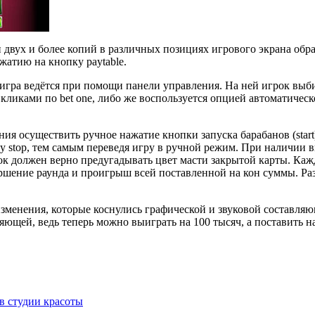
двух и более копий в различных позициях игрового экрана обра
жатию на кнопку paytable.
 игра ведётся при помощи панели управления. На ней игрок выб
и кликами по bet one, либо же воспользуется опцией автоматичес
я осуществить ручное нажатие кнопки запуска барабанов (start
ду stop, тем самым переведя игру в ручной режим. При наличии 
грок должен верно предугадывать цвет масти закрытой карты. К
ршение раунда и проигрыш всей поставленной на кон суммы. Разр
зменения, которые коснулись графической и звуковой составляю
яющей, ведь теперь можно выиграть на 100 тысяч, а поставить н
в студии красоты