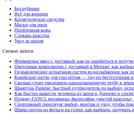
Без рубрики
Всё для женщин
Косметические средства
Маски для лица
Проблемная кожа
Словарь красоты
Уход за лицом
Свежие записи
Фермерское мясо с доставкой: как не ошибиться и получи
Цветочные композиции с доставкой в Москве: как выбра
Гидравлические испытания систем водоснабжения: как пр
Корейские патчи для глаз оптом — гид по бестселлерам 
Сколько стоит проложить канализационную трубу в земл
Шампунь Pantene: быстрый путеводитель по выбору, ис
Как быстро вывести человека из запоя в Донецке и снизи
Почему FANCL витамины: философия «чистой красоты» 
Спортивный линолеум: выбор, монтаж и уход, чтобы по
Шары-сердца из фольги на гелии: как выбрать, надувать 