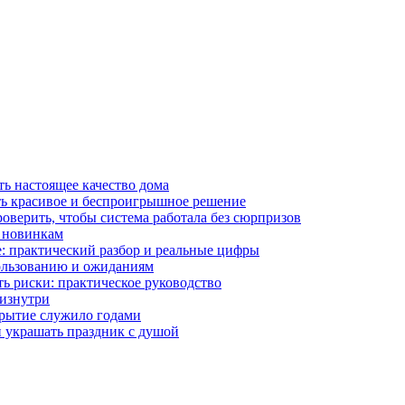
ть настоящее качество дома
ть красивое и беспроигрышное решение
оверить, чтобы система работала без сюрпризов
и новинкам
е: практический разбор и реальные цифры
пользованию и ожиданиям
ть риски: практическое руководство
изнутри
крытие служило годами
и украшать праздник с душой