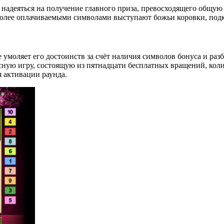
т надеяться на получение главного приза, превосходящего общую 
более оплачиваемыми символами выступают божьи коровки, под
е умоляет его достоинств за счёт наличия символов бонуса и ра
усную игру, состоящую из пятнадцати бесплатных вращений, кол
 активации раунда.