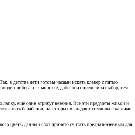
к, в детстве дети готовы часами искать клевер с пятью
ю люди прибегают к монетке, дабы она определила выбор, тем
ью лапку, ещё один атрибут везения. Все эти предметы живой и
еются пять барабанов, на которых выпадают символы с картами
ого цвета, данный слот принято считать предназначенным для