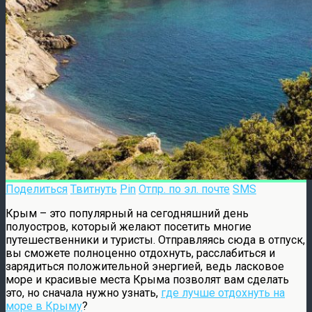
Поделиться
Твитнуть
Pin
Отпр. по эл. почте
SMS
Крым – это популярный на сегодняшний день
полуостров, который желают посетить многие
путешественники и туристы. Отправляясь сюда в отпуск,
вы сможете полноценно отдохнуть, расслабиться и
зарядиться положительной энергией, ведь ласковое
море и красивые места Крыма позволят вам сделать
это, но сначала нужно узнать,
где лучше отдохнуть на
море в Крыму
?