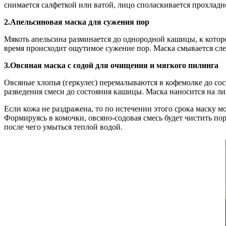
снимается салфеткой или ватой, лицо споласкивается прохладн
2.Апельсиновая маска для сужения пор
Мякоть апельсина разминается до однородной кашицы, к которо
время происходит ощутимое сужение пор. Маска смывается сле
3.Овсяная маска с содой для очищения и мягкого пилинга
Овсяные хлопья (геркулес) перемалываются в кофемолке до сост
разведения смеси до состояния кашицы. Маска наносится на лиц
Если кожа не раздражена, то по истечении этого срока маску мо
Формируясь в комочки, овсяно-содовая смесь будет чистить п
после чего умыться теплой водой.