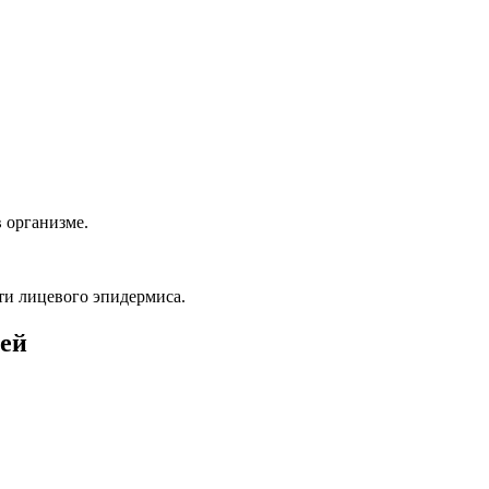
 организме.
и лицевого эпидермиса.
лей