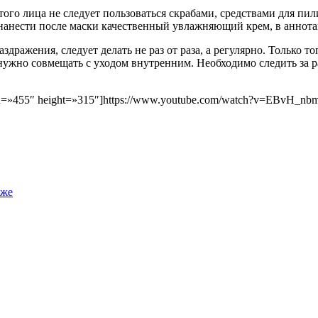
того лица не следует пользоваться скрабами, средствами для пи
нанести после маски качественный увлажняющий крем, в аннота
здражения, следует делать не раз от раза, а регулярно. Только 
д нужно совмещать с уходом внутренним. Необходимо следить за
h=»455″ height=»315″]https://www.youtube.com/watch?v=EBvH_nb
оже