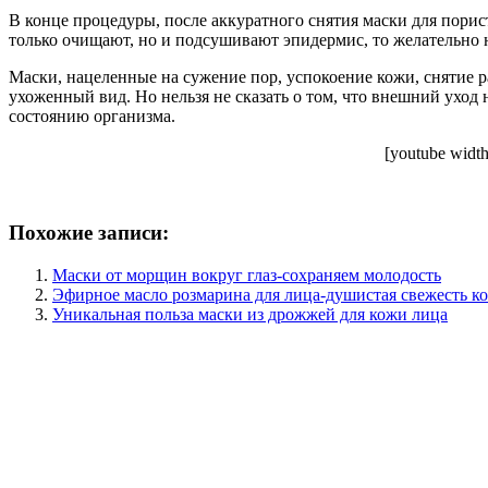
В конце процедуры, после аккуратного снятия маски для порис
только очищают, но и подсушивают эпидермис, то желательно 
Маски, нацеленные на сужение пор, успокоение кожи, снятие ра
ухоженный вид. Но нельзя не сказать о том, что внешний ухо
состоянию организма.
[youtube widt
Похожие записи:
Маски от морщин вокруг глаз-сохраняем молодость
Эфирное масло розмарина для лица-душистая свежесть к
Уникальная польза маски из дрожжей для кожи лица