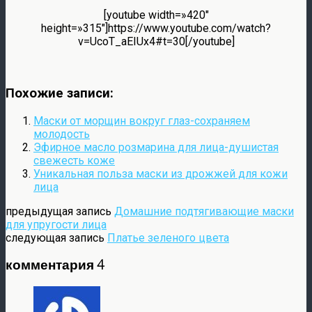
[youtube width=»420″
height=»315″]https://www.youtube.com/watch?
v=UcoT_aEIUx4#t=30[/youtube]
Похожие записи:
Маски от морщин вокруг глаз-сохраняем
молодость
Эфирное масло розмарина для лица-душистая
свежесть коже
Уникальная польза маски из дрожжей для кожи
лица
предыдущая запись
Домашние подтягивающие маски
для упругости лица
следующая запись
Платье зеленого цвета
комментария 4