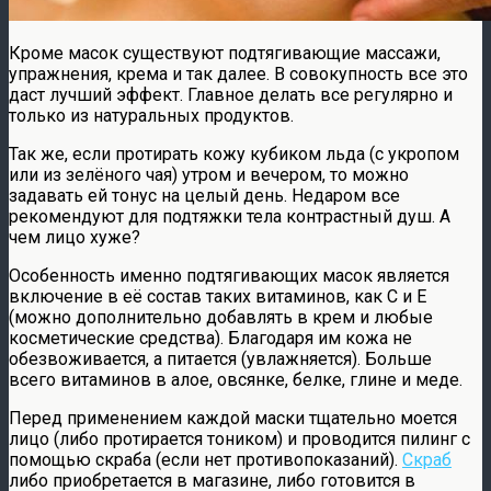
Кроме масок существуют подтягивающие массажи,
упражнения, крема и так далее. В совокупность все это
даст лучший эффект. Главное делать все регулярно и
только из натуральных продуктов.
Так же, если протирать кожу кубиком льда (с укропом
или из зелёного чая) утром и вечером, то можно
задавать ей тонус на целый день. Недаром все
рекомендуют для подтяжки тела контрастный душ. А
чем лицо хуже?
Особенность именно подтягивающих масок является
включение в её состав таких витаминов, как C и E
(можно дополнительно добавлять в крем и любые
косметические средства). Благодаря им кожа не
обезвоживается, а питается (увлажняется). Больше
всего витаминов в алое, овсянке, белке, глине и меде.
Перед применением каждой маски тщательно моется
лицо (либо протирается тоником) и проводится пилинг с
помощью скраба (если нет противопоказаний).
Скраб
либо приобретается в магазине, либо готовится в