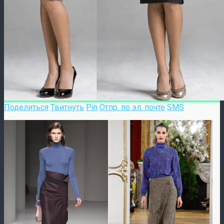
Поделиться
Твитнуть
Pin
Отпр. по эл. почте
SMS