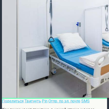
Поделиться
Твитнуть
Pin
Отпр. по эл. почте
SMS