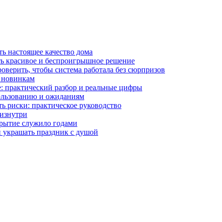
ть настоящее качество дома
ть красивое и беспроигрышное решение
оверить, чтобы система работала без сюрпризов
и новинкам
е: практический разбор и реальные цифры
пользованию и ожиданиям
ть риски: практическое руководство
изнутри
крытие служило годами
и украшать праздник с душой