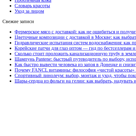
Проблемная кожа
Словарь красоты
Уход за лицом
Свежие записи
Фермерское мясо с доставкой: как не ошибиться и получи
Цветочные композиции с доставкой в Москве: как выбра
Гидравлические испытания систем водоснабжения: как пр
Корейские патчи для глаз оптом — гид по бестселлерам 
Сколько стоит проложить канализационную трубу в земл
Шампунь Pantene: быстрый путеводитель по выбору, ис
Как быстро вывести человека из запоя в Донецке и снизи
Почему FANCL витамины: философия «чистой красоты» 
Спортивный линолеум: выбор, монтаж и уход, чтобы по
Шары-сердца из фольги на гелии: как выбрать, надувать 